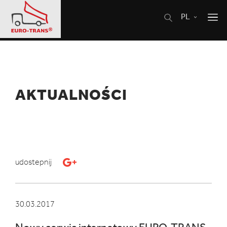
PL
AKTUALNOŚCI
udostepnij
30.03.2017