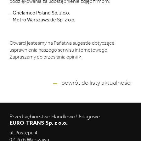
podziękowania za udostępnienie zdjęć firmom:
- Ghelamco Poland Sp. z o.o.
- Metro Warszawskie Sp. z o.o.
Otwarci jesteśmy na Państwa sugestie dotyczące
usprawnienia naszego serwisu internetowego.
Zapraszamy do
przesłania opinii >
powrót do listy aktualności
Przedsiębiorstwo Handlowo Usługowe
EURO-TRANS Sp. z o.o.
ul. Postępu 4
02-676 Warszawa